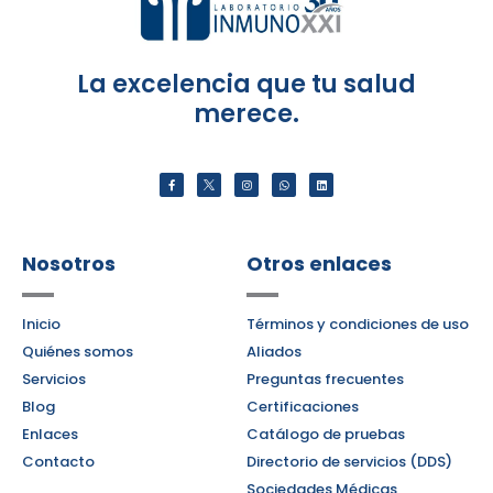
La excelencia que tu salud
merece.
F
I
W
L
a
n
h
i
c
s
a
n
e
t
t
k
b
a
s
e
o
g
a
d
o
r
p
i
k
a
p
n
-
m
f
Nosotros
Otros enlaces
Inicio
Términos y condiciones de uso
Quiénes somos
Aliados
Servicios
Preguntas frecuentes
Blog
Certificaciones
Enlaces
Catálogo de pruebas
Contacto
Directorio de servicios (DDS)
Sociedades Médicas